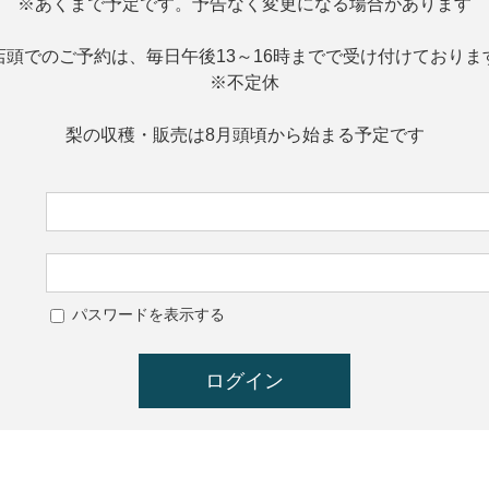
※あくまで予定です。予告なく変更になる場合があります
店頭でのご予約は、毎日午後13～16時までで受け付けておりま
※不定休
梨の収穫・販売は8月頭頃から始まる予定です
パスワードを表示する
ログイン